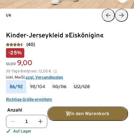
1/6
Kinder-Jerseykleid »Eiskönigin«
(40)
-25%
9,00
16,99
30-Tage-Bestpreis:
12,00
€
inkl. MwSt.
zzgl. Versandkosten
86/92
98/104
110/116
122/128
Richtige Größe ermitteln
Anzahl
In den Warenkorb
Auf Lager