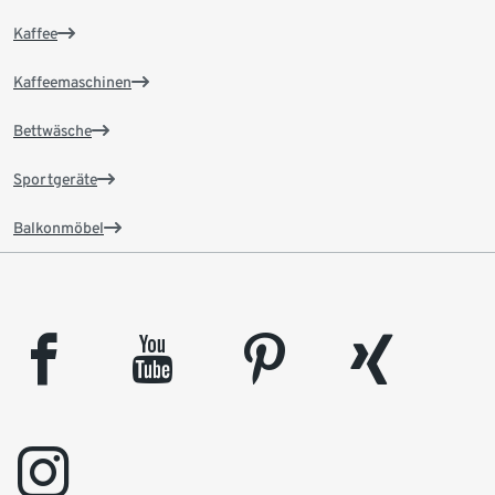
Kaffee
Kaffeemaschinen
Bettwäsche
Sportgeräte
Balkonmöbel
facebook
youtube
pinterest
xing
instagram