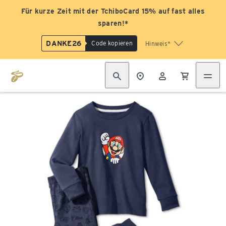
Für kurze Zeit mit der TchiboCard 15% auf fast alles
sparen!*
DANKE26
Code kopieren
Hinweis*