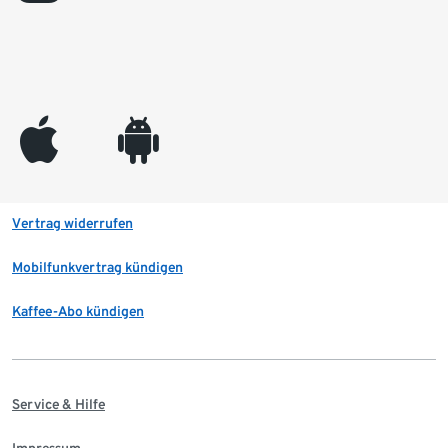
appleinc
android
Vertrag widerrufen
Mobilfunkvertrag kündigen
Kaffee-Abo kündigen
Service & Hilfe