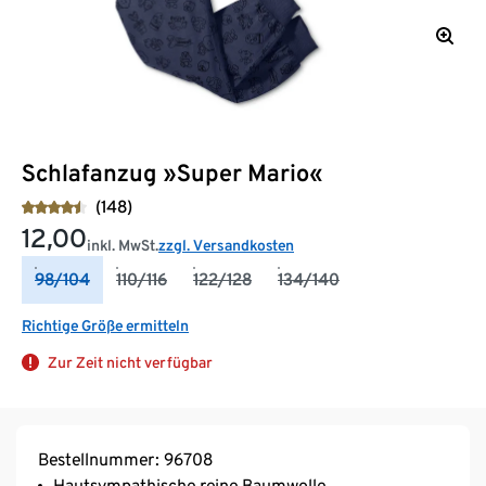
Schlafanzug »Super Mario«
(148)
12,00
inkl. MwSt.
zzgl. Versandkosten
98/104
110/116
122/128
134/140
Richtige Größe ermitteln
Zur Zeit nicht verfügbar
Bestellnummer: 96708
Hautsympathische reine Baumwolle