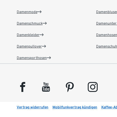
Damenmode
Damenbluse
Damenschmuck
Damenunter
Damenkleider
Damenhose
Damenpullover
Damenschuh
Damensporthosen
facebook
youtube
pinterest
instagram
Vertrag widerrufen
Mobilfunkvertrag kündigen
Kaffee-A