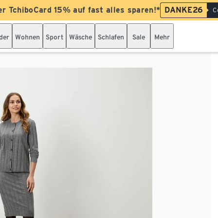
er TchiboCard 15% auf fast alles sparen!*
DANKE26
C
der
Wohnen
Sport
Wäsche
Schlafen
Sale
Mehr