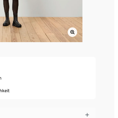
n
hkeit