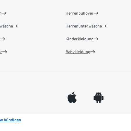
n
Herrenpullover
wäsche
Herrenunterwäsche
n
Kinderkleidung
e
Babykleidung
appleinc
android
bo kündigen