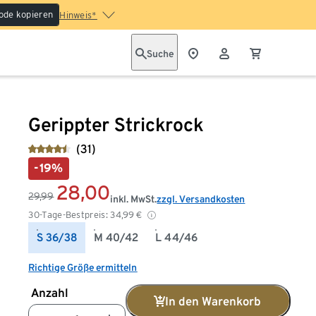
ode kopieren
Hinweis*
Suche
Gerippter Strickrock
(31)
-19%
28,00
29,99
inkl. MwSt.
zzgl. Versandkosten
30-Tage-Bestpreis:
34,99
€
S 36/38
M 40/42
L 44/46
Richtige Größe ermitteln
Anzahl
In den Warenkorb