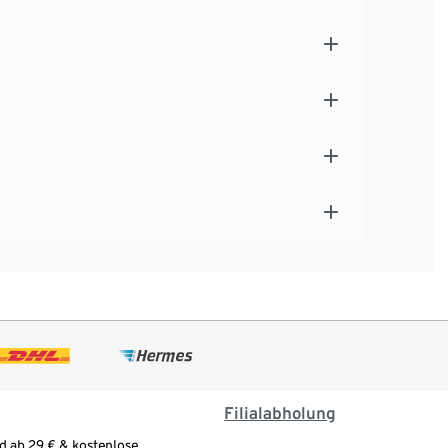
Filialabholung
d ab 29 € & kostenlose