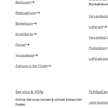
Rechnung
Rücksendung
Ratenzahlung
Versandkost
Bankeinzug
Lieferzeit
Kreditkarte
Versandpart
Paypal
Packstation
Vorauskasse
Lieferadress
Zahlung in der Filiale
Service & Hilfe
TchiboCar
Online-Services nutzen & schnell Antworten
Jetzt kostenl
finden.