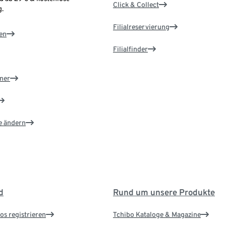
Click & Collect
.
Filialreservierung
en
Filialfinder
ner
e ändern
d
Rund um unsere Produkte
os registrieren
Tchibo Kataloge & Magazine