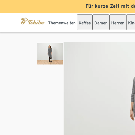
Für kurze Zeit mit d
Themenwelten
Kaffee
Damen
Herren
Kin