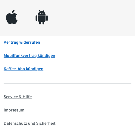
appleinc
android
Vertrag widerrufen
Mobilfunkvertrag kündigen
Kaffee-Abo kündigen
Service & Hilfe
Impressum
Datenschutz und Sicherheit