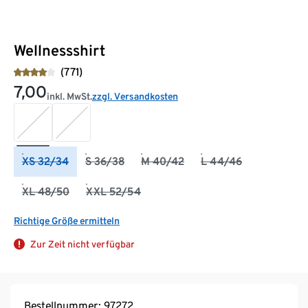
Wellnessshirt
(771)
7,00
inkl. MwSt.
zzgl. Versandkosten
XS 32/34
S 36/38
M 40/42
L 44/46
XL 48/50
XXL 52/54
Richtige Größe ermitteln
Zur Zeit nicht verfügbar
Bestellnummer: 97272