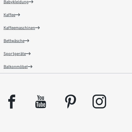
Babykleidung
Kaffee
Kaffeemaschinen
Bettwäsche
Sportgeräte
Balkonmöbel
facebook
youtube
pinterest
instagram