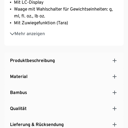
Mit LC-Display
Waage mit Wahlschalter für Gewichtseinheiten: g,
ml, fl. oz., lb oz.
Mit Zuwiegefunktion (Tara)
Automatisches Abschalten nach ca. 60 Sekunden
Mehr anzeigen
Schneidebrett aus natürlichem Bambus – leicht zu
reinigendes und äußerst widerstandsfähiges
Material
Produktbeschreibung
Material
Bambus
Qualität
Lieferung & Rücksendung