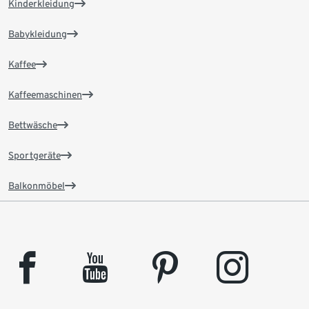
Kinderkleidung
Babykleidung
Kaffee
Kaffeemaschinen
Bettwäsche
Sportgeräte
Balkonmöbel
facebook
youtube
pinterest
instagram