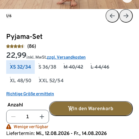
1/6
Pyjama-Set
(86)
22,99
inkl. MwSt.
zzgl. Versandkosten
XS 32/34
S 36/38
M 40/42
L 44/46
XL 48/50
XXL 52/54
Richtige Größe ermitteln
Anzahl
In den Warenkorb
Wenige verfügbar
Liefertermin:
Mi., 12.08.2026 - Fr., 14.08.2026