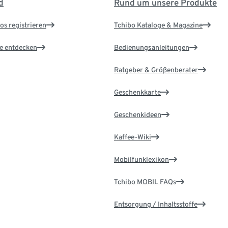
d
Rund um unsere Produkte
os registrieren
Tchibo Kataloge & Magazine
le entdecken
Bedienungsanleitungen
Ratgeber & Größenberater
Geschenkkarte
Geschenkideen
Kaffee-Wiki
Mobilfunklexikon
Tchibo MOBIL FAQs
Entsorgung / Inhaltsstoffe