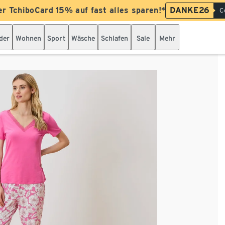
er TchiboCard 15% auf fast alles sparen!*
DANKE26
C
der
Wohnen
Sport
Wäsche
Schlafen
Sale
Mehr