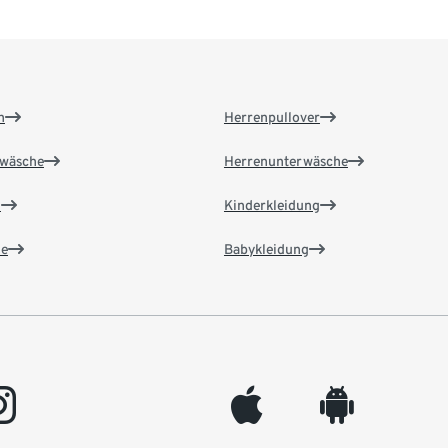
n
Herrenpullover
wäsche
Herrenunterwäsche
n
Kinderkleidung
e
Babykleidung
gram
appleinc
android