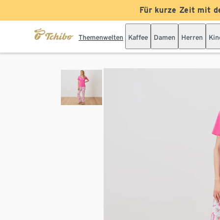
Für kurze Zeit mit d
Themenwelten
Kaffee
Damen
Herren
Kin