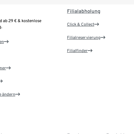
Filialabholung
d ab 29 € & kostenlose
Click & Collect
.
Filialreservierung
en
Filialfinder
ner
e ändern