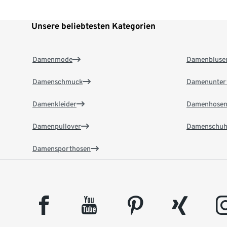
Unsere beliebtesten Kategorien
Damenmode
Damenbluse
Damenschmuck
Damenunter
Damenkleider
Damenhose
Damenpullover
Damenschuh
Damensporthosen
facebook
youtube
pinterest
xing
insta