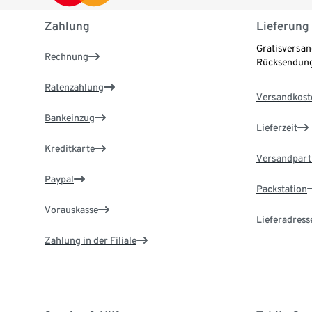
Zahlung
Lieferung
Gratisversan
Rechnung
Rücksendung
Ratenzahlung
Versandkost
Bankeinzug
Lieferzeit
Kreditkarte
Versandpart
Paypal
Packstation
Vorauskasse
Lieferadress
Zahlung in der Filiale