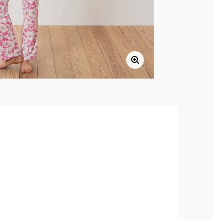
ebigkeit und hohe Waschbeständigkeit
urregulierender Baumwoll-Modal-Mix