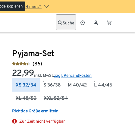
ode kopieren
Hinweis*
Suche
Pyjama-Set
(86)
22,99
inkl. MwSt.
zzgl. Versandkosten
XS 32/34
S 36/38
M 40/42
L 44/46
XL 48/50
XXL 52/54
Richtige Größe ermitteln
Zur Zeit nicht verfügbar