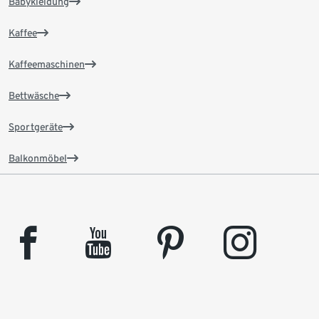
Babykleidung
Kaffee
Kaffeemaschinen
Bettwäsche
Sportgeräte
Balkonmöbel
facebook
youtube
pinterest
instagram