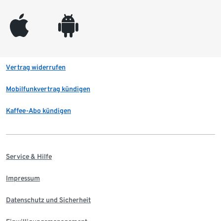
appleinc
android
Vertrag widerrufen
Mobilfunkvertrag kündigen
Kaffee-Abo kündigen
Service & Hilfe
Impressum
Datenschutz und Sicherheit