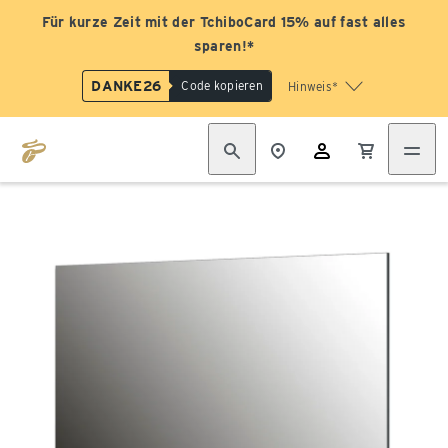
Für kurze Zeit mit der TchiboCard 15% auf fast alles
sparen!*
DANKE26
Code kopieren
Hinweis*