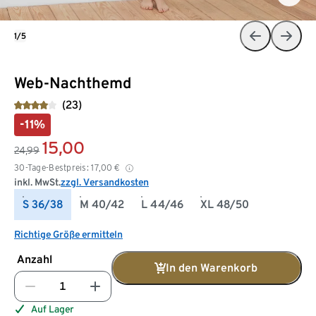
1/5
Web-Nachthemd
(23)
-11%
15,00
24,99
30-Tage-Bestpreis:
17,00
€
inkl. MwSt.
zzgl. Versandkosten
S 36/38
M 40/42
L 44/46
XL 48/50
Richtige Größe ermitteln
Anzahl
In den Warenkorb
Auf Lager