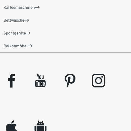
Kaffeemaschinen
Bettwäsche
Sportgeräte
Balkonmöbel
facebook
youtube
pinterest
instagram
appleinc
android