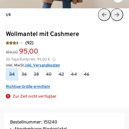
1/8
Wollmantel mit Cashmere
(92)
95,00
189,00
30-Tage-Bestpreis:
95,00
€
inkl. MwSt.
inkl. Versandkosten
34
36
38
40
42
44
46
Richtige Größe ermitteln
Zur Zeit nicht verfügbar
Bestellnummer: 151240
Abnehmbarer Bindegürtel