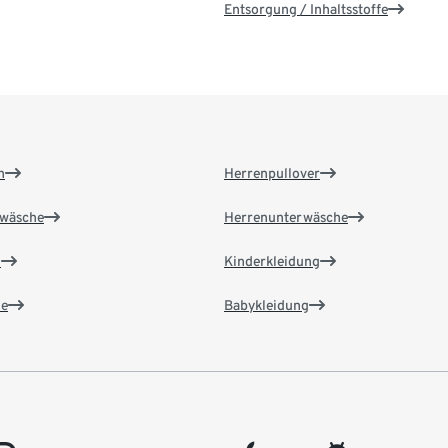
Entsorgung / Inhaltsstoffe
n
Herrenpullover
wäsche
Herrenunterwäsche
n
Kinderkleidung
e
Babykleidung