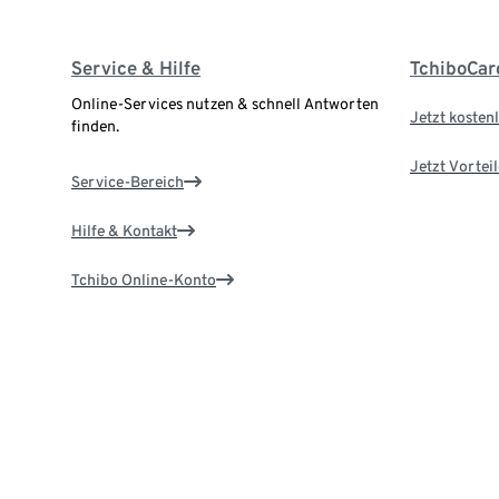
Service & Hilfe
TchiboCar
Online-Services nutzen & schnell Antworten
Jetzt kostenl
finden.
Jetzt Vortei
Service-Bereich
Hilfe & Kontakt
Tchibo Online-Konto