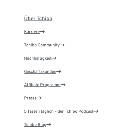
Über Tchibo
Karriere
Tchibo Community
Nachhaltigkeit
Geschäftskunden
Affiliate Programm
Presse
5 Tassen täglich – der Tchibo Podcast
Tchibo Blog