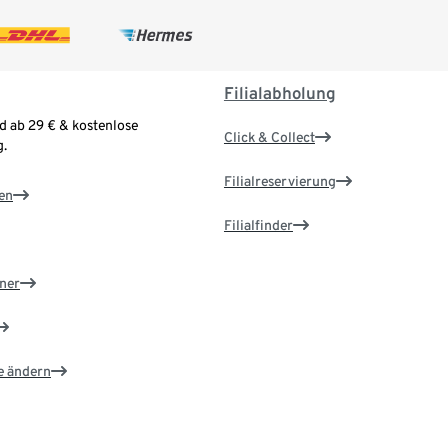
Filialabholung
d ab 29 € & kostenlose
Click & Collect
.
Filialreservierung
en
Filialfinder
ner
e ändern