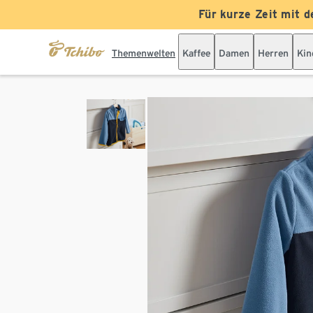
Für kurze Zeit mit d
Themenwelten
Kaffee
Damen
Herren
Kin