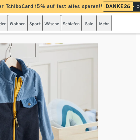
er TchiboCard 15% auf fast alles sparen!*
DANKE26
C
der
Wohnen
Sport
Wäsche
Schlafen
Sale
Mehr