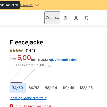
ode kopieren
Hinweis*
Suche
Fleecejacke
(144)
5,00
9,99
inkl. MwSt.
zzgl. Versandkosten
30-Tage-Bestpreis:
5,00
€
74/80
86/92
98/104
110/116
122/128
Richtige Größe ermitteln
Zur Zeit nicht verfügbar