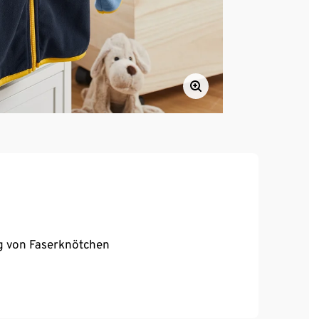
ng von Faserknötchen
ßverschluss und Saum