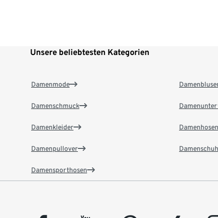
Unsere beliebtesten Kategorien
Damenmode
Damenbluse
Damenschmuck
Damenunter
Damenkleider
Damenhose
Damenpullover
Damenschuh
Damensporthosen