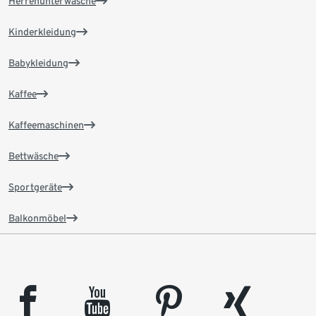
Herrenunterwäsche
Kinderkleidung
Babykleidung
Kaffee
Kaffeemaschinen
Bettwäsche
Sportgeräte
Balkonmöbel
facebook
youtube
pinterest
xing