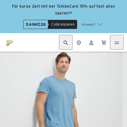
Für kurze Zeit mit der TchiboCard 15% auf fast alles
sparen!*
DANKE26
Code kopieren
Hinweis*