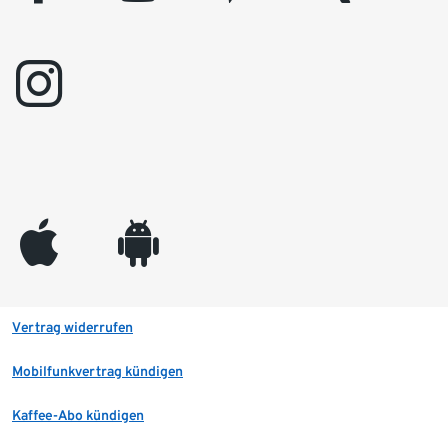
instagram
appleinc
android
Vertrag widerrufen
Mobilfunkvertrag kündigen
Kaffee-Abo kündigen