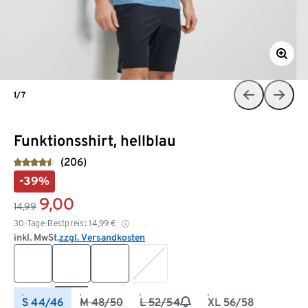
1/7
Funktionsshirt, hellblau
(206)
-39%
9,00
14,99
30-Tage-Bestpreis:
14,99
€
inkl. MwSt.
zzgl. Versandkosten
S 44/46
M 48/50
L 52/54
XL 56/58