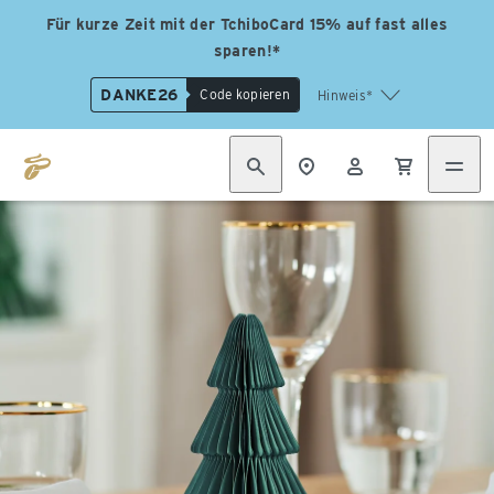
Für kurze Zeit mit der TchiboCard 15% auf fast alles
sparen!*
DANKE26
Code kopieren
Hinweis*