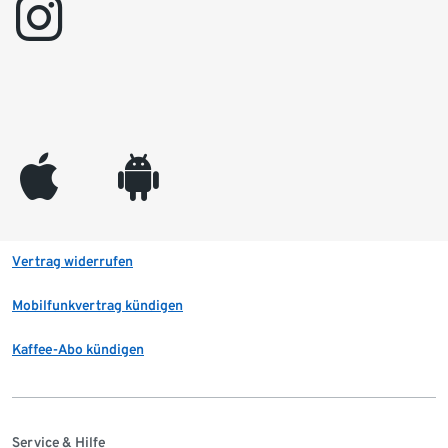
instagram
appleinc
android
Vertrag widerrufen
Mobilfunkvertrag kündigen
Kaffee-Abo kündigen
Service & Hilfe