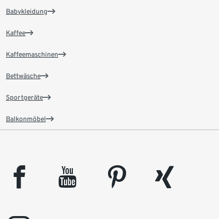
Babykleidung
Kaffee
Kaffeemaschinen
Bettwäsche
Sportgeräte
Balkonmöbel
facebook
youtube
pinterest
xing