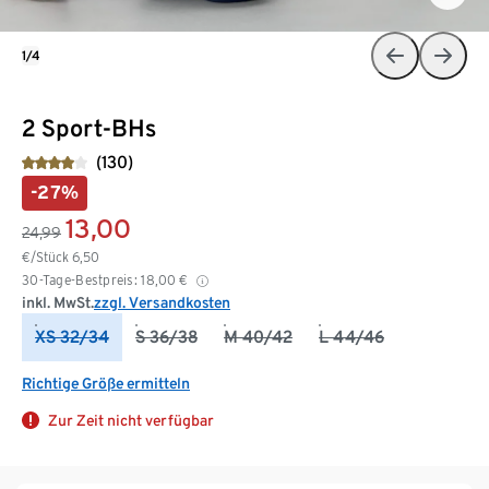
1/4
2 Sport-BHs
(130)
-27%
13,00
24,99
€/Stück
6,50
30-Tage-Bestpreis:
18,00
€
inkl. MwSt.
zzgl. Versandkosten
XS 32/34
S 36/38
M 40/42
L 44/46
Richtige Größe ermitteln
Zur Zeit nicht verfügbar