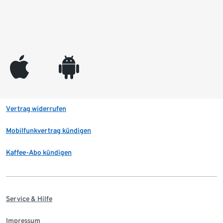
appleinc
android
Vertrag widerrufen
Mobilfunkvertrag kündigen
Kaffee-Abo kündigen
Service & Hilfe
Impressum