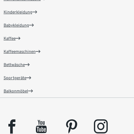
Kinderkleidung
Babykleidung
Kaffee
Kaffeemaschinen
Bettwäsche
Sportgeräte
Balkonmöbel
facebook
youtube
pinterest
instagram