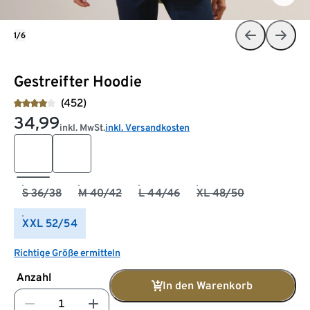
1/6
Gestreifter Hoodie
(452)
34,99
inkl. MwSt.
inkl. Versandkosten
S 36/38
M 40/42
L 44/46
XL 48/50
XXL 52/54
Richtige Größe ermitteln
Anzahl
In den Warenkorb