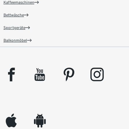
Kaffeemaschinen
Bettwäsche
Sportgeräte
Balkonmöbel
facebook
youtube
pinterest
instagram
appleinc
android