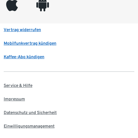
appleinc
android
Vertrag widerrufen
Mobilfunkvertrag kündigen
Kaffee-Abo kündigen
Service & Hilfe
Impressum
Datenschutz und Sicherheit
Einwilligungsmanagement