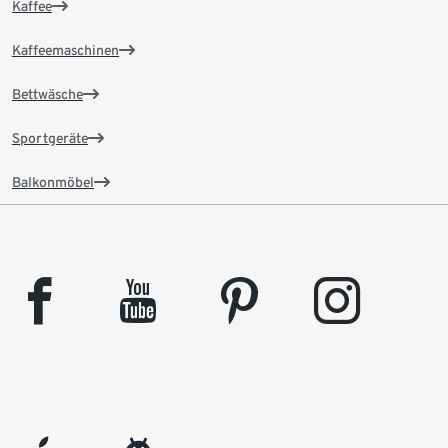
Kaffee
Kaffeemaschinen
Bettwäsche
Sportgeräte
Balkonmöbel
facebook
youtube
pinterest
instagram