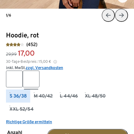
1/6
Hoodie, rot
(452)
17,00
29,99
30-Tage-Bestpreis:
15,00
€
inkl. MwSt.
zzgl. Versandkosten
S 36/38
M 40/42
L 44/46
XL 48/50
XXL 52/54
Richtige Größe ermitteln
Anzahl