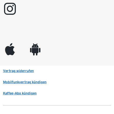
instagram
appleinc
android
Vertrag widerrufen
Mobilfunkvertrag kündigen
Kaffee-Abo kündigen