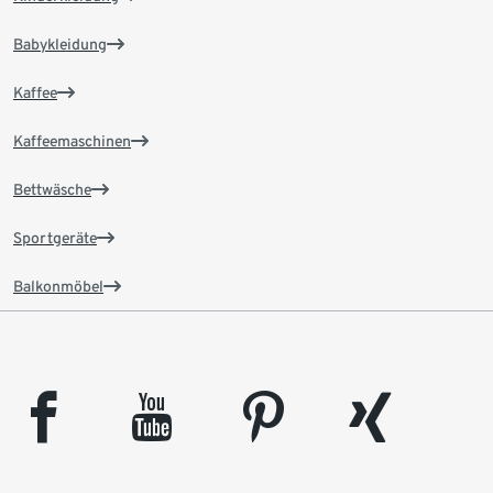
Babykleidung
Kaffee
Kaffeemaschinen
Bettwäsche
Sportgeräte
Balkonmöbel
facebook
youtube
pinterest
xing