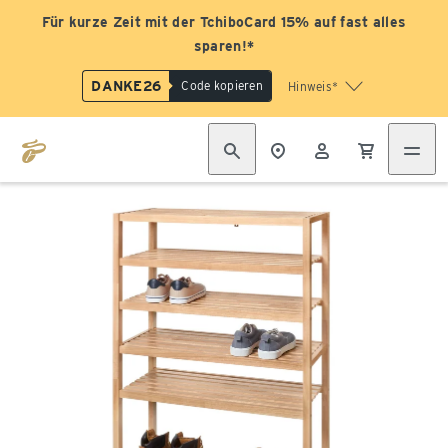
Für kurze Zeit mit der TchiboCard 15% auf fast alles
sparen!*
DANKE26
Code kopieren
Hinweis*