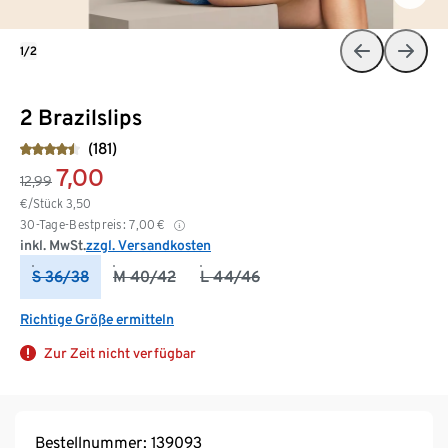
1/2
2 Brazilslips
(181)
7,00
12,99
€/Stück
3,50
30-Tage-Bestpreis:
7,00
€
inkl. MwSt.
zzgl. Versandkosten
S 36/38
M 40/42
L 44/46
Richtige Größe ermitteln
Zur Zeit nicht verfügbar
Bestellnummer: 139093