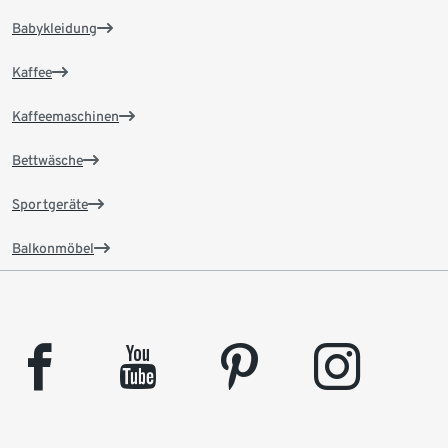
Babykleidung
Kaffee
Kaffeemaschinen
Bettwäsche
Sportgeräte
Balkonmöbel
facebook
youtube
pinterest
instagram