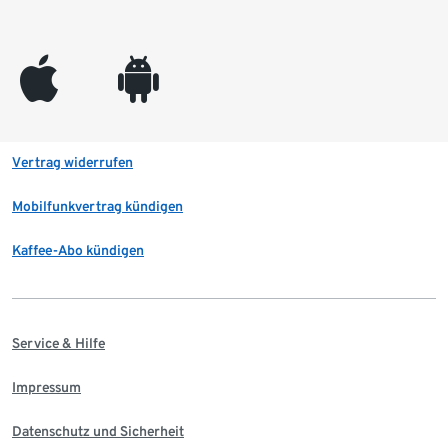
appleinc
android
Vertrag widerrufen
Mobilfunkvertrag kündigen
Kaffee-Abo kündigen
Service & Hilfe
Impressum
Datenschutz und Sicherheit