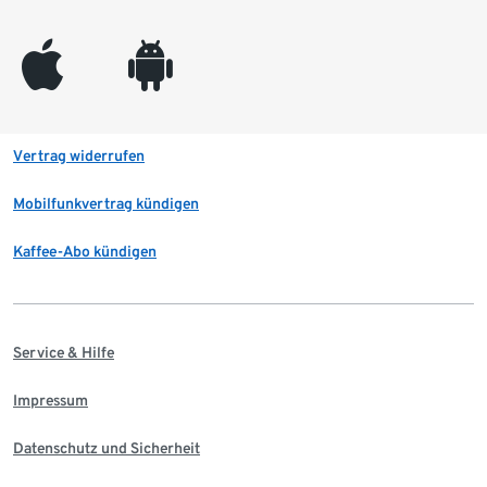
appleinc
android
Vertrag widerrufen
Mobilfunkvertrag kündigen
Kaffee-Abo kündigen
Service & Hilfe
Impressum
Datenschutz und Sicherheit