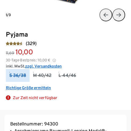
1/3
Pyjama
(329)
10,00
11,69
30-Tage-Bestpreis:
10,00
€
inkl. MwSt.
zzgl. Versandkosten
S 36/38
M 40/42
L 44/46
Richtige Größe ermitteln
Zur Zeit nicht verfügbar
Bestellnummer: 94300
Anschmiegsame Baumwoll-Lenzing Modal®-