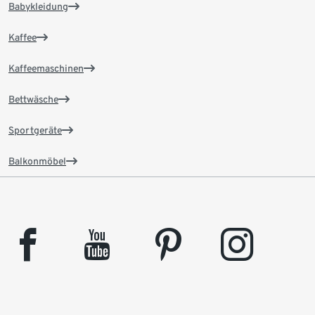
Babykleidung
Kaffee
Kaffeemaschinen
Bettwäsche
Sportgeräte
Balkonmöbel
facebook
youtube
pinterest
instagram