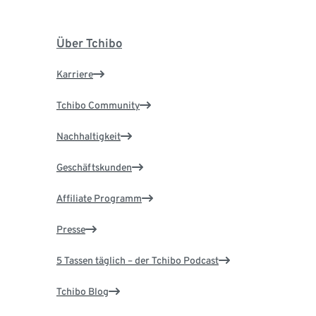
Über Tchibo
Karriere
Tchibo Community
Nachhaltigkeit
Geschäftskunden
Affiliate Programm
Presse
5 Tassen täglich – der Tchibo Podcast
Tchibo Blog