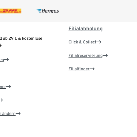
Filialabholung
d ab 29 € & kostenlose
Click & Collect
.
Filialreservierung
en
Filialfinder
ner
e ändern