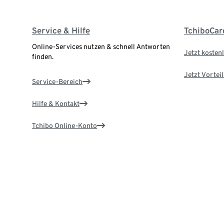
Service & Hilfe
TchiboCar
Online-Services nutzen & schnell Antworten
Jetzt kostenl
finden.
Jetzt Vortei
Service-Bereich
Hilfe & Kontakt
Tchibo Online-Konto