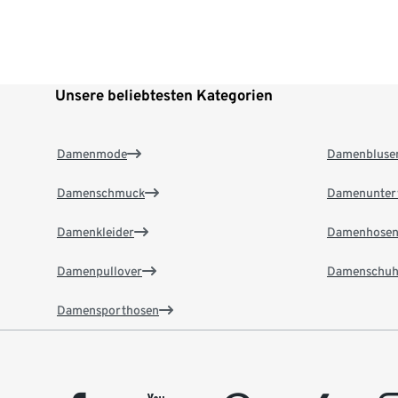
Unsere beliebtesten Kategorien
Damenmode
Damenbluse
Damenschmuck
Damenunter
Damenkleider
Damenhose
Damenpullover
Damenschuh
Damensporthosen