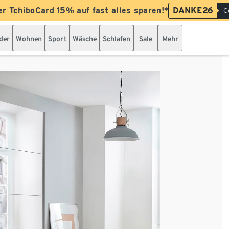
er TchiboCard 15% auf fast alles sparen!*
DANKE26
C
der
Wohnen
Sport
Wäsche
Schlafen
Sale
Mehr