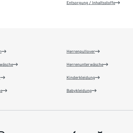
Entsorgung / Inhaltsstoffe
n
Herrenpullover
wäsche
Herrenunterwäsche
n
Kinderkleidung
e
Babykleidung