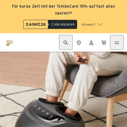
Für kurze Zeit mit der TchiboCard 15% auf fast alles
sparen!*
DANKE26
Code kopieren
Hinweis*