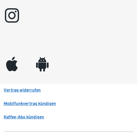
instagram
appleinc
android
Vertrag widerrufen
Mobilfunkvertrag kündigen
Kaffee-Abo kündigen