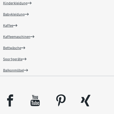
Kinderkleidung
Babykleidung
Kaffee
Kaffeemaschinen
Bettwäsche
Sportgeräte
Balkonmöbel
facebook
youtube
pinterest
xing