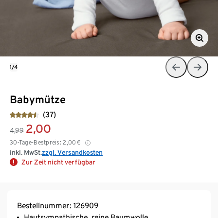
1/4
Babymütze
(37)
2,00
4,99
30-Tage-Bestpreis:
2,00
€
inkl. MwSt.
zzgl. Versandkosten
Zur Zeit nicht verfügbar
Bestellnummer: 126909
Hautsympathische, reine Baumwolle