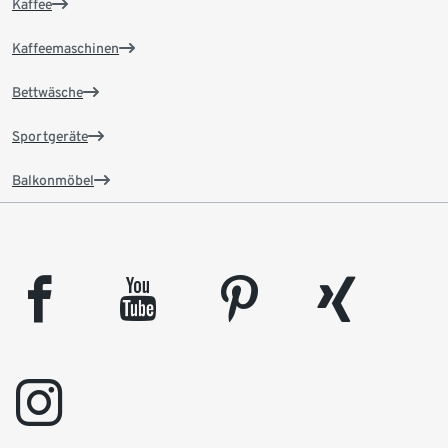
Kaffee
Kaffeemaschinen
Bettwäsche
Sportgeräte
Balkonmöbel
facebook
youtube
pinterest
xing
instagram