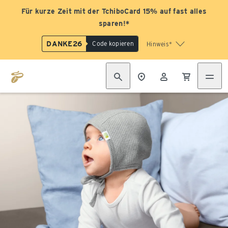
Für kurze Zeit mit der TchiboCard 15% auf fast alles
sparen!*
DANKE26
Code kopieren
Hinweis*