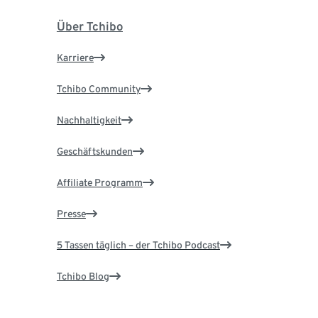
Über Tchibo
Karriere
Tchibo Community
Nachhaltigkeit
Geschäftskunden
Affiliate Programm
Presse
5 Tassen täglich – der Tchibo Podcast
Tchibo Blog