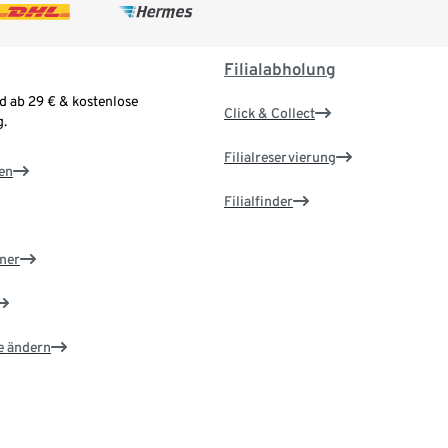
Filialabholung
d ab 29 € & kostenlose
Click & Collect
.
Filialreservierung
en
Filialfinder
ner
e ändern