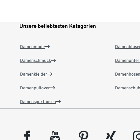
Unsere beliebtesten Kategorien
Damenmode
Damenbluse
Damenschmuck
Damenunter
Damenkleider
Damenhose
Damenpullover
Damenschuh
Damensporthosen
facebook
youtube
pinterest
xing
insta