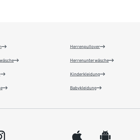
n
Herrenpullover
wäsche
Herrenunterwäsche
n
Kinderkleidung
e
Babykleidung
gram
appleinc
android