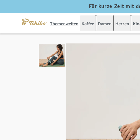
Für kurze Zeit mit d
Themenwelten
Kaffee
Damen
Herren
Kin