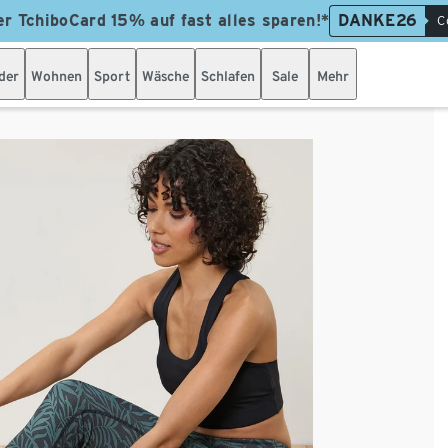
er TchiboCard 15% auf fast alles sparen!*
DANKE26
C
der
Wohnen
Sport
Wäsche
Schlafen
Sale
Mehr