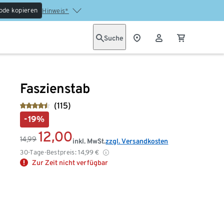
ode kopieren
Hinweis*
Suche
Faszienstab
(115)
-19%
12,00
14,99
inkl. MwSt.
zzgl. Versandkosten
30-Tage-Bestpreis:
14,99
€
Zur Zeit nicht verfügbar