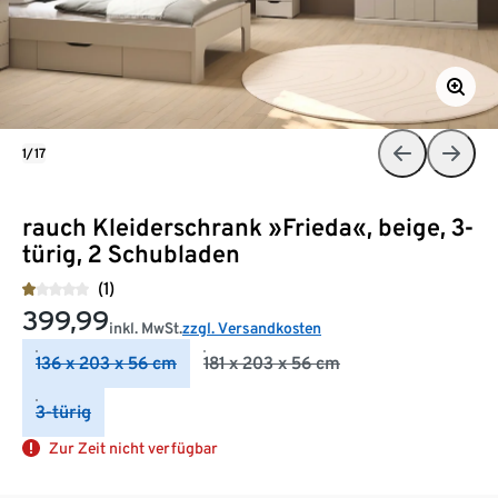
1/17
rauch Kleiderschrank »Frieda«, beige, 3-
türig, 2 Schubladen
(1)
399,99
inkl. MwSt.
zzgl. Versandkosten
136 x 203 x 56 cm
181 x 203 x 56 cm
3-türig
Zur Zeit nicht verfügbar