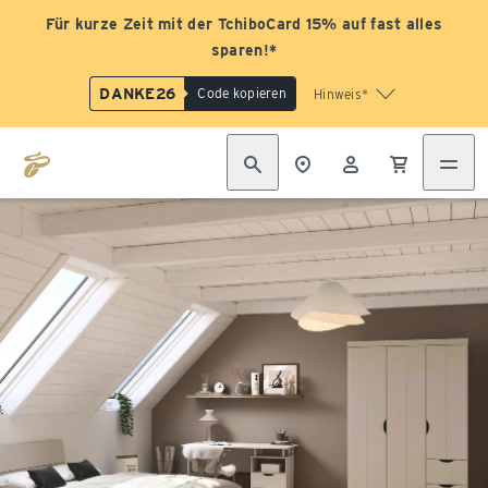
Für kurze Zeit mit der TchiboCard 15% auf fast alles
sparen!*
DANKE26
Code kopieren
Hinweis*