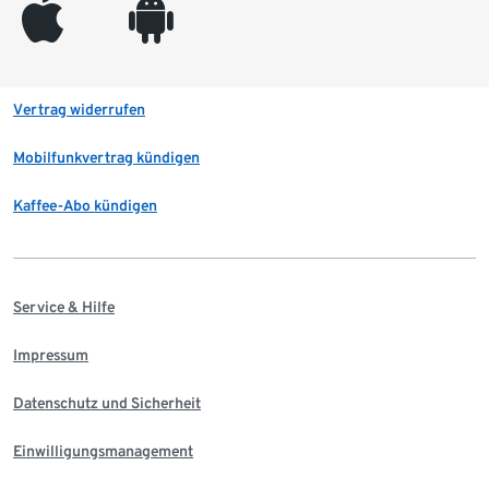
appleinc
android
Vertrag widerrufen
Mobilfunkvertrag kündigen
Kaffee-Abo kündigen
Service & Hilfe
Impressum
Datenschutz und Sicherheit
Einwilligungsmanagement