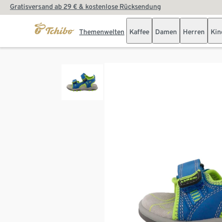
Gratisversand ab 29 € & kostenlose Rücksendung
Themenwelten
Kaffee
Damen
Herren
Kin