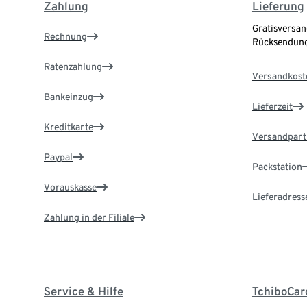
Zahlung
Lieferung
Gratisversan
Rechnung
Rücksendung
Ratenzahlung
Versandkost
Bankeinzug
Lieferzeit
Kreditkarte
Versandpart
Paypal
Packstation
Vorauskasse
Lieferadress
Zahlung in der Filiale
Service & Hilfe
TchiboCar