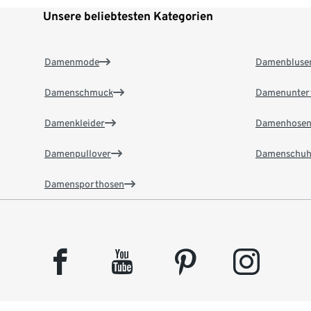
Unsere beliebtesten Kategorien
Damenmode
Damenbluse
Damenschmuck
Damenunter
Damenkleider
Damenhose
Damenpullover
Damenschuh
Damensporthosen
facebook
youtube
pinterest
instagram