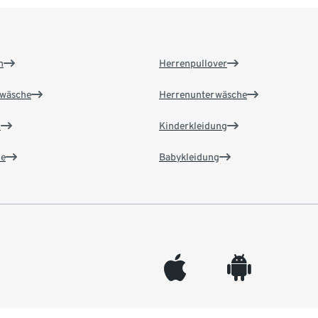
n
Herrenpullover
wäsche
Herrenunterwäsche
n
Kinderkleidung
e
Babykleidung
appleinc
android