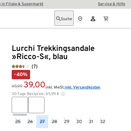
 in Filiale & Supermarkt
Service & Hilfe
Suche
Lurchi Trekkingsandale
»Ricco-S«, blau
(7)
-40%
39,00
65,99
inkl. MwSt.
inkl. Versandkosten
30-Tage-Bestpreis:
65,99
€
25
26
27
28
29
30
31
32