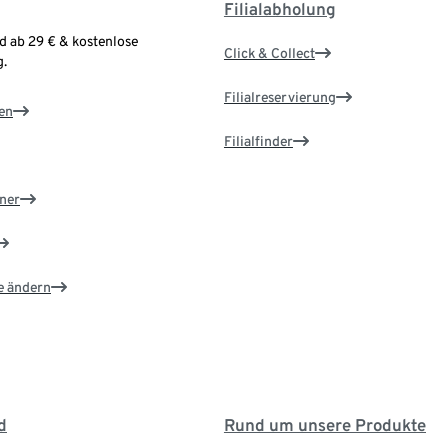
Filialabholung
d ab 29 € & kostenlose
Click & Collect
.
Filialreservierung
en
Filialfinder
ner
e ändern
d
Rund um unsere Produkte