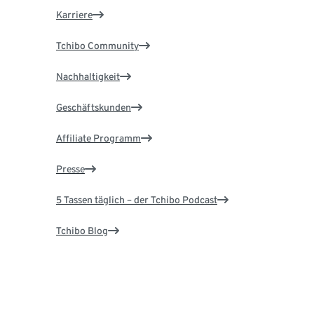
Karriere
Tchibo Community
Nachhaltigkeit
Geschäftskunden
Affiliate Programm
Presse
5 Tassen täglich – der Tchibo Podcast
Tchibo Blog