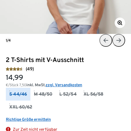
1/4
2 T-Shirts mit V-Ausschnitt
(49)
14,99
inkl. MwSt.
zzgl. Versandkosten
€/Stück
7,50
S 44/46
M 48/50
L 52/54
XL 56/58
XXL 60/62
Richtige Größe ermitteln
Zur Zeit nicht verfügbar