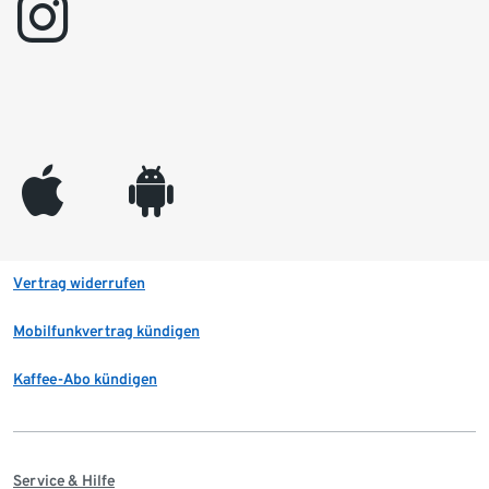
instagram
appleinc
android
Vertrag widerrufen
Mobilfunkvertrag kündigen
Kaffee-Abo kündigen
Service & Hilfe