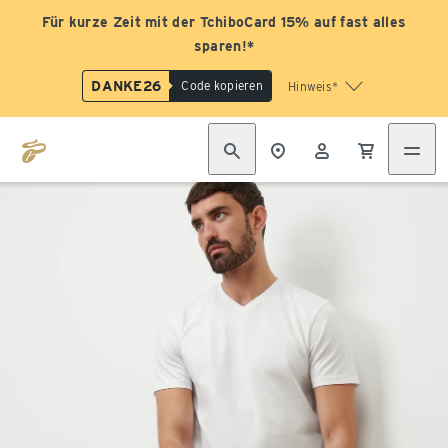
Für kurze Zeit mit der TchiboCard 15% auf fast alles
sparen!*
DANKE26
Code kopieren
Hinweis*