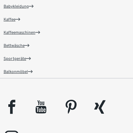
Babykleidung
Kaffee
Kaffeemaschinen
Bettwäsche
Sportgeräte
Balkonmöbel
facebook
youtube
pinterest
xing