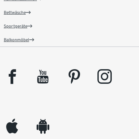
Bettwäsche
Sportgeräte
Balkonmöbel
facebook
youtube
pinterest
instagram
appleinc
android