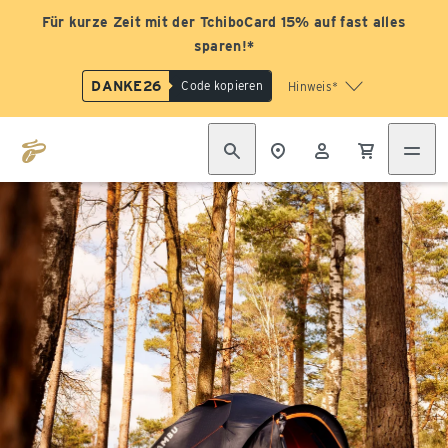
Für kurze Zeit mit der TchiboCard 15% auf fast alles
sparen!*
DANKE26
Code kopieren
Hinweis*