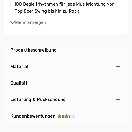
100 Begleitrhythmen für jede Musikrichtung von
Pop über Swing bis hin zu Rock
Vorinstallierte Soundeffekte und Demosongs – für
Mehr anzeigen
Anfänger und Fortgeschrittene geeignet
Inkl. Mini-USB-Kabel – kann auch als MIDI-Gerät
genutzt werden
Batterie- und Netzbetrieb möglich
Produktbeschreibung
Material
Qualität
Lieferung & Rücksendung
Kundenbewertungen