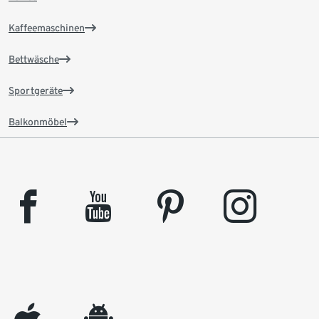
Kaffeemaschinen
Bettwäsche
Sportgeräte
Balkonmöbel
facebook
youtube
pinterest
instagram