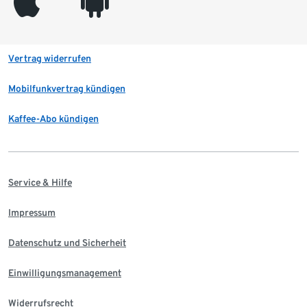
appleinc
android
Vertrag widerrufen
Mobilfunkvertrag kündigen
Kaffee-Abo kündigen
Service & Hilfe
Impressum
Datenschutz und Sicherheit
Einwilligungsmanagement
Widerrufsrecht