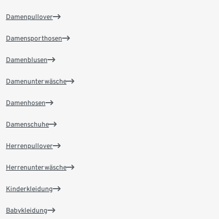
Damenpullover
Damensporthosen
Damenblusen
Damenunterwäsche
Damenhosen
Damenschuhe
Herrenpullover
Herrenunterwäsche
Kinderkleidung
Babykleidung