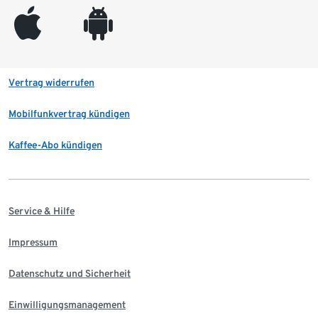
appleinc
android
Vertrag widerrufen
Mobilfunkvertrag kündigen
Kaffee-Abo kündigen
Service & Hilfe
Impressum
Datenschutz und Sicherheit
Einwilligungsmanagement