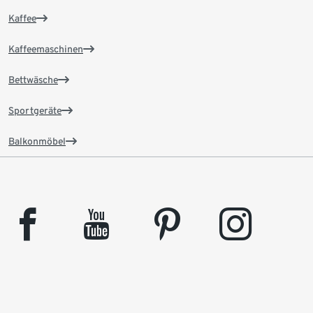
Kaffee
Kaffeemaschinen
Bettwäsche
Sportgeräte
Balkonmöbel
facebook
youtube
pinterest
instagram