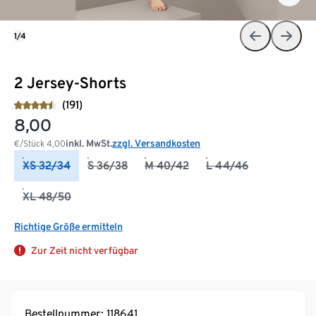
1/4
2 Jersey-Shorts
(191)
8,00
inkl. MwSt.
zzgl. Versandkosten
€/Stück
4,00
XS 32/34
S 36/38
M 40/42
L 44/46
XL 48/50
Richtige Größe ermitteln
Zur Zeit nicht verfügbar
Bestellnummer: 118641