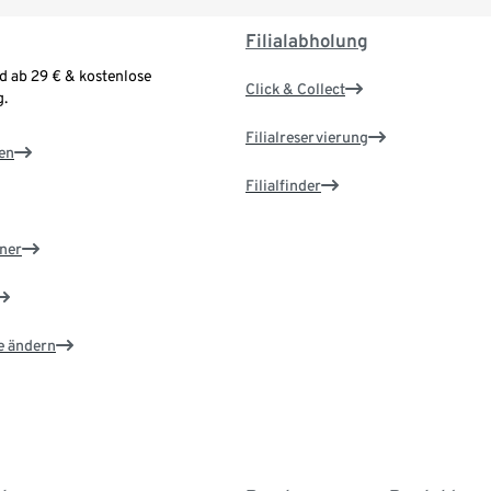
Filialabholung
d ab 29 € & kostenlose
Click & Collect
.
Filialreservierung
en
Filialfinder
ner
e ändern