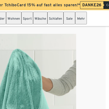
er TchiboCard 15% auf fast alles sparen!*
DANKE26
C
der
Wohnen
Sport
Wäsche
Schlafen
Sale
Mehr