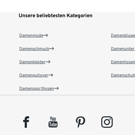
Unsere beliebtesten Kategorien
Damenmode
Damenbluse
Damenschmuck
Damenunter
Damenkleider
Damenhose
Damenpullover
Damenschuh
Damensporthosen
facebook
youtube
pinterest
instagram