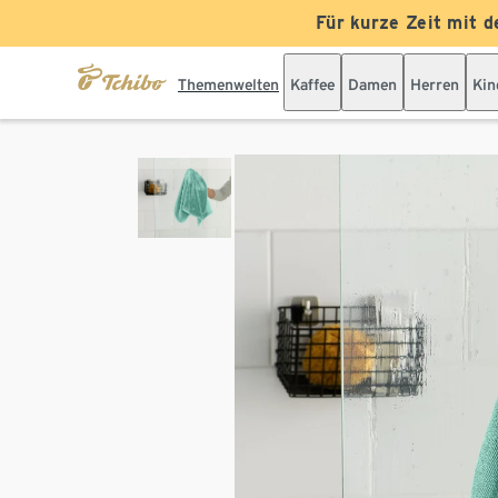
Für kurze Zeit mit d
Themenwelten
Kaffee
Damen
Herren
Kin