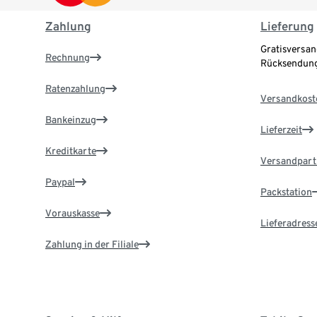
Zahlung
Lieferung
Gratisversan
Rechnung
Rücksendung
Ratenzahlung
Versandkost
Bankeinzug
Lieferzeit
Kreditkarte
Versandpart
Paypal
Packstation
Vorauskasse
Lieferadress
Zahlung in der Filiale