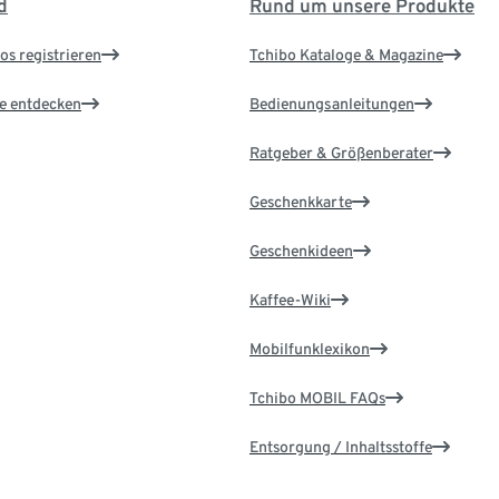
d
Rund um unsere Produkte
os registrieren
Tchibo Kataloge & Magazine
le entdecken
Bedienungsanleitungen
Ratgeber & Größenberater
Geschenkkarte
Geschenkideen
Kaffee-Wiki
Mobilfunklexikon
Tchibo MOBIL FAQs
Entsorgung / Inhaltsstoffe