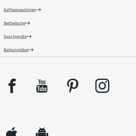
Kaffeemaschinen
Bettwäsche
Sportgeräte
Balkonmöbel
facebook
youtube
pinterest
instagram
appleinc
android