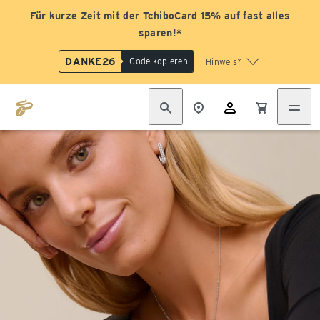
Für kurze Zeit mit der TchiboCard 15% auf fast alles
sparen!*
DANKE26
Code kopieren
Hinweis*