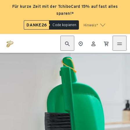
Für kurze Zeit mit der TchiboCard 15% auf fast alles
sparen!*
DANKE26
Code kopieren
Hinweis*