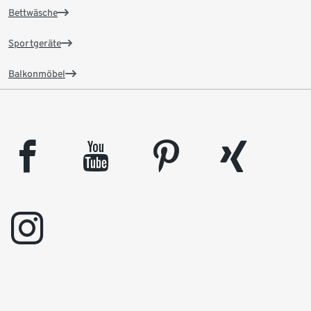
Bettwäsche
Sportgeräte
Balkonmöbel
facebook
youtube
pinterest
xing
instagram