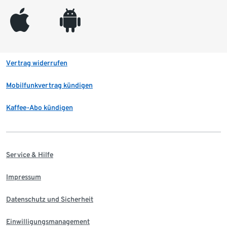
appleinc
android
Vertrag widerrufen
Mobilfunkvertrag kündigen
Kaffee-Abo kündigen
Service & Hilfe
Impressum
Datenschutz und Sicherheit
Einwilligungsmanagement