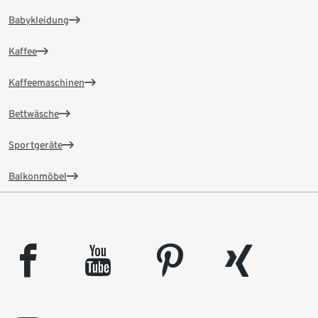
Babykleidung
Kaffee
Kaffeemaschinen
Bettwäsche
Sportgeräte
Balkonmöbel
facebook
youtube
pinterest
xing