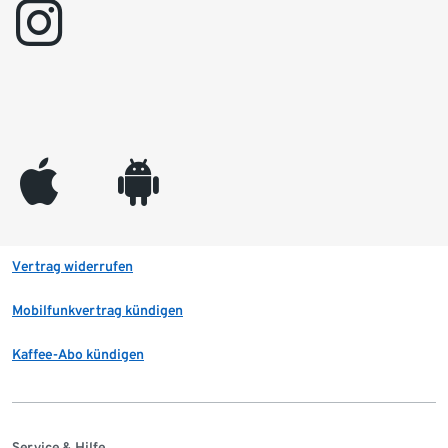
instagram
appleinc
android
Vertrag widerrufen
Mobilfunkvertrag kündigen
Kaffee-Abo kündigen
Service & Hilfe