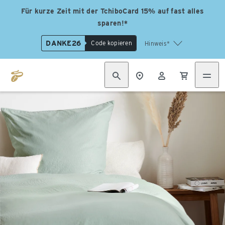
Für kurze Zeit mit der TchiboCard 15% auf fast alles
sparen!*
DANKE26
Code kopieren
Hinweis*