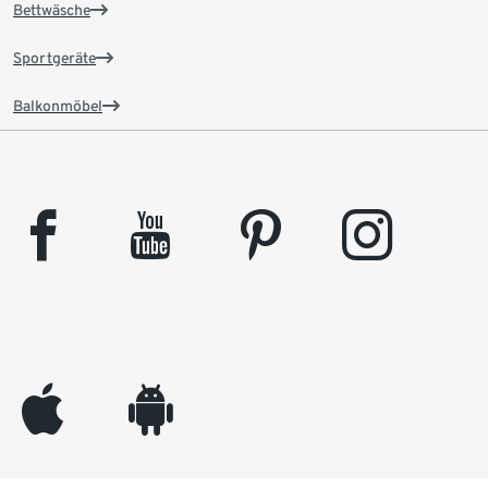
Bettwäsche
Sportgeräte
Balkonmöbel
facebook
youtube
pinterest
instagram
appleinc
android