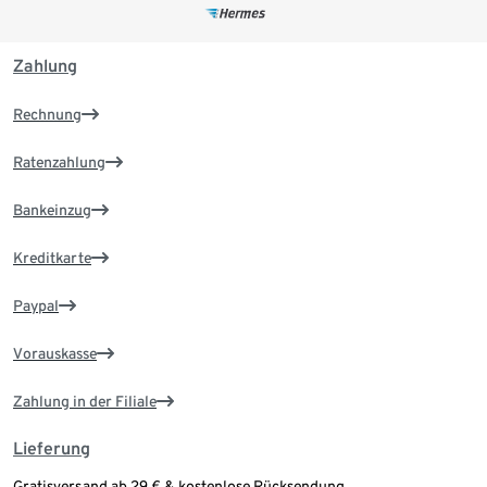
Zahlung
Rechnung
Ratenzahlung
Bankeinzug
Kreditkarte
Paypal
Vorauskasse
Zahlung in der Filiale
Lieferung
Gratisversand ab 29 € & kostenlose Rücksendung.