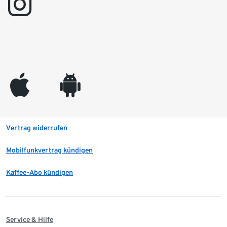
instagram
appleinc
android
Vertrag widerrufen
Mobilfunkvertrag kündigen
Kaffee-Abo kündigen
Service & Hilfe