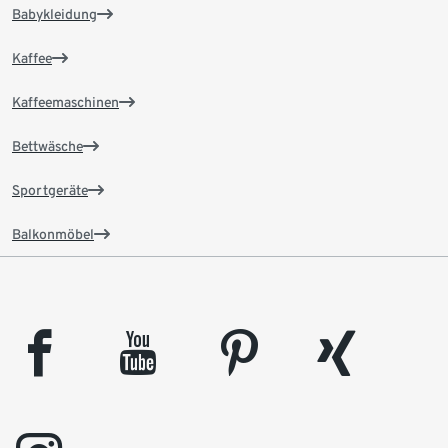
Babykleidung
Kaffee
Kaffeemaschinen
Bettwäsche
Sportgeräte
Balkonmöbel
facebook
youtube
pinterest
xing