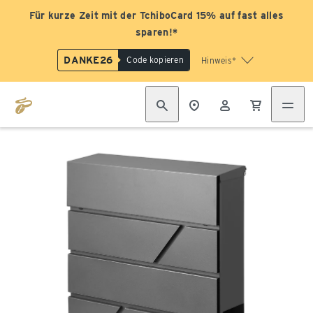
Für kurze Zeit mit der TchiboCard 15% auf fast alles
sparen!*
DANKE26
Code kopieren
Hinweis*