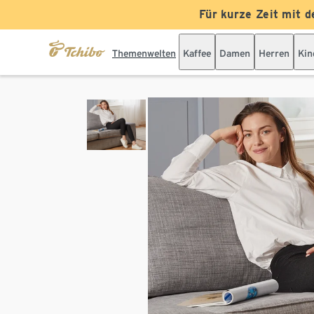
Für kurze Zeit mit d
Themenwelten
Kaffee
Damen
Herren
Kin