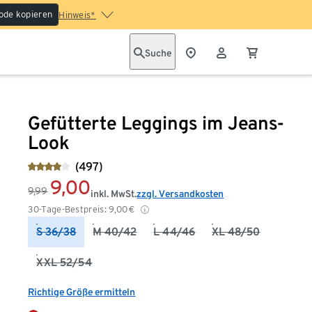
ode kopieren
Hinweis*
Suche
Gefütterte Leggings im Jeans-
Look
(497)
9,00
9,99
inkl. MwSt.
zzgl. Versandkosten
30-Tage-Bestpreis:
9,00
€
S 36/38
M 40/42
L 44/46
XL 48/50
XXL 52/54
Richtige Größe ermitteln