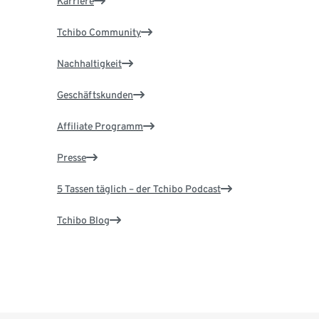
Karriere
Tchibo Community
Nachhaltigkeit
Geschäftskunden
Affiliate Programm
Presse
5 Tassen täglich – der Tchibo Podcast
Tchibo Blog