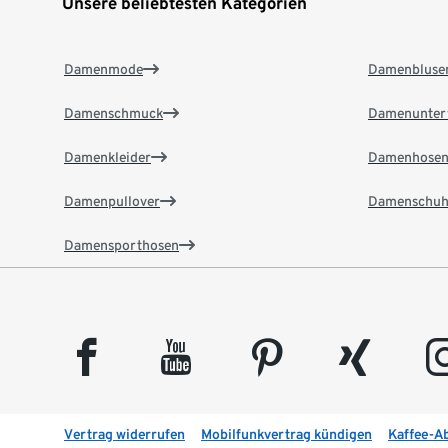
Unsere beliebtesten Kategorien
Damenmode
Damenbluse
Damenschmuck
Damenunter
Damenkleider
Damenhose
Damenpullover
Damenschuh
Damensporthosen
facebook
youtube
pinterest
xing
insta
Vertrag widerrufen
Mobilfunkvertrag kündigen
Kaffee-A