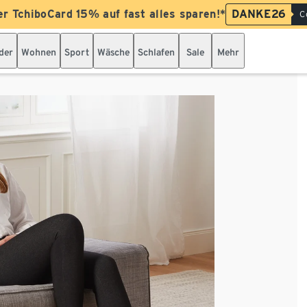
er TchiboCard 15% auf fast alles sparen!*
DANKE26
C
der
Wohnen
Sport
Wäsche
Schlafen
Sale
Mehr