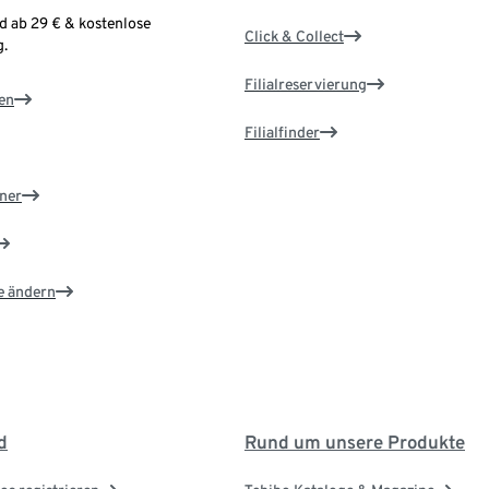
d ab 29 € & kostenlose
Click & Collect
.
Filialreservierung
en
Filialfinder
ner
e ändern
d
Rund um unsere Produkte