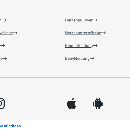
n
Herrenpullover
wäsche
Herrenunterwäsche
n
Kinderkleidung
e
Babykleidung
gram
appleinc
android
bo kündigen