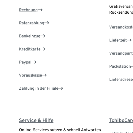
Gratisversan
Rechnung
Rücksendung
Ratenzahlung
Versandkost
Bankeinzug
Lieferzeit
Kreditkarte
Versandpart
Paypal
Packstation
Vorauskasse
Lieferadress
Zahlung in der Filiale
Service & Hilfe
TchiboCar
Online-Services nutzen & schnell Antworten