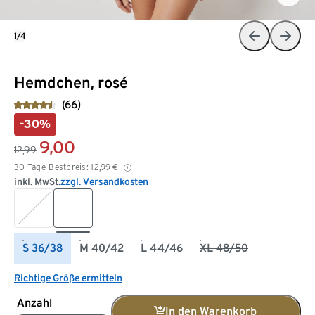
1/4
Hemdchen, rosé
(66)
-30%
9,00
12,99
30-Tage-Bestpreis:
12,99
€
inkl. MwSt.
zzgl. Versandkosten
S 36/38
M 40/42
L 44/46
XL 48/50
Richtige Größe ermitteln
Anzahl
In den Warenkorb