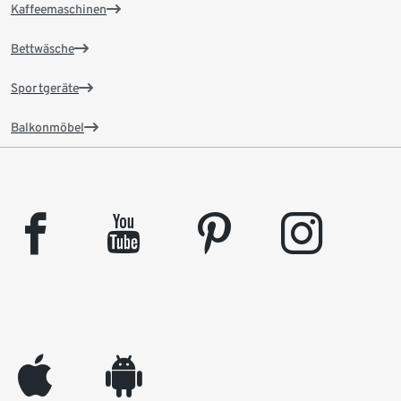
Kaffeemaschinen
Bettwäsche
Sportgeräte
Balkonmöbel
facebook
youtube
pinterest
instagram
appleinc
android