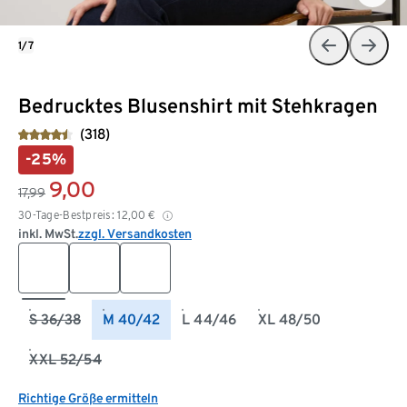
1/7
Bedrucktes Blusenshirt mit Stehkragen
(318)
-25%
9,00
17,99
30-Tage-Bestpreis:
12,00
€
inkl. MwSt.
zzgl. Versandkosten
S 36/38
M 40/42
L 44/46
XL 48/50
XXL 52/54
Richtige Größe ermitteln