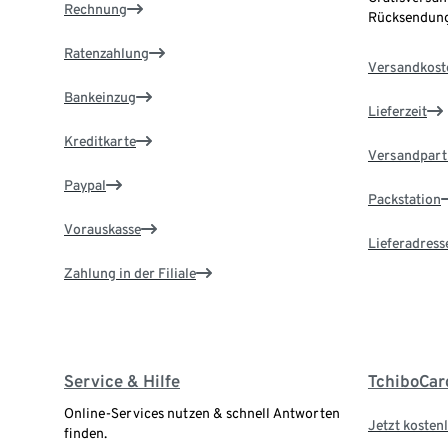
Rechnung
Rücksendung
Ratenzahlung
Versandkost
Bankeinzug
Lieferzeit
Kreditkarte
Versandpart
Paypal
Packstation
Vorauskasse
Lieferadress
Zahlung in der Filiale
Service & Hilfe
TchiboCar
Online-Services nutzen & schnell Antworten
Jetzt kostenl
finden.