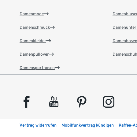
Damenmode
Damenbluse
Damenschmuck
Damenunter
Damenkleider
Damenhose
Damenpullover
Damenschuh
Damensporthosen
facebook
youtube
pinterest
instagram
Vertrag widerrufen
Mobilfunkvertrag kündigen
Kaffee-A