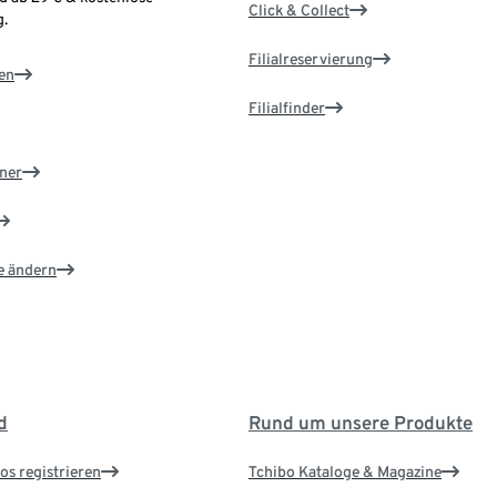
Click & Collect
.
Filialreservierung
en
Filialfinder
ner
e ändern
d
Rund um unsere Produkte
os registrieren
Tchibo Kataloge & Magazine