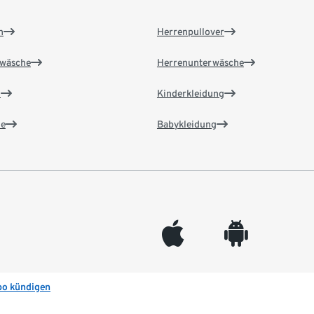
n
Herrenpullover
wäsche
Herrenunterwäsche
n
Kinderkleidung
e
Babykleidung
appleinc
android
bo kündigen