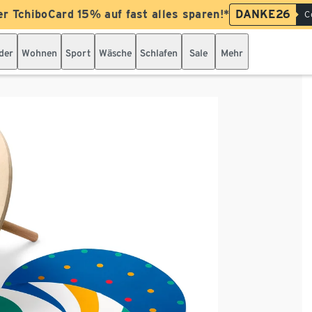
er TchiboCard 15% auf fast alles sparen!*
DANKE26
C
der
Wohnen
Sport
Wäsche
Schlafen
Sale
Mehr