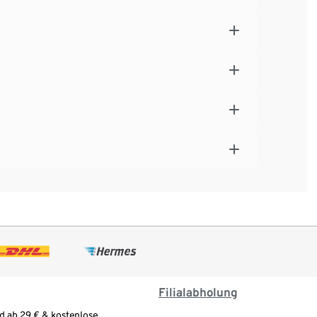
Filialabholung
d ab 29 € & kostenlose