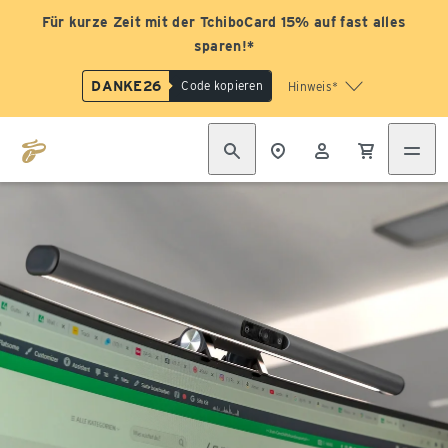
Für kurze Zeit mit der TchiboCard 15% auf fast alles
sparen!*
DANKE26
Code kopieren
Hinweis*