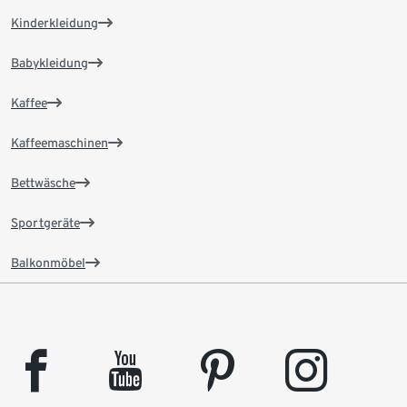
Kinderkleidung
Babykleidung
Kaffee
Kaffeemaschinen
Bettwäsche
Sportgeräte
Balkonmöbel
facebook
youtube
pinterest
instagram