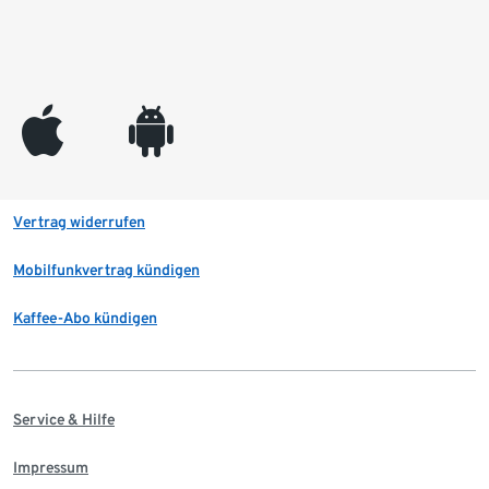
appleinc
android
Vertrag widerrufen
Mobilfunkvertrag kündigen
Kaffee-Abo kündigen
Service & Hilfe
Impressum