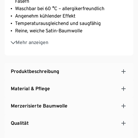
Fasern
Waschbar bei 60 °C – allergikerfreundlich
Angenehm kühlender Effekt
Temperaturausgleichend und saugfähig
Reine, weiche Satin-Baumwolle
Einfaches Beziehen und faltenfreier Sitz durch
Mehr anzeigen
Gummizug an Kopf- und Fußende
Geeignet für Matratzen mit einer Höhe von bis zu
25 cm
Produktbeschreibung
Material & Pflege
Merzerisierte Baumwolle
Qualität