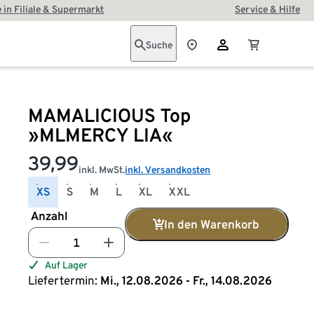
 in Filiale & Supermarkt
Service & Hilfe
Suche
MAMALICIOUS Top
»MLMERCY LIA«
39,99
inkl. MwSt.
inkl. Versandkosten
XS
S
M
L
XL
XXL
Anzahl
In den Warenkorb
Auf Lager
Liefertermin:
Mi., 12.08.2026 - Fr., 14.08.2026