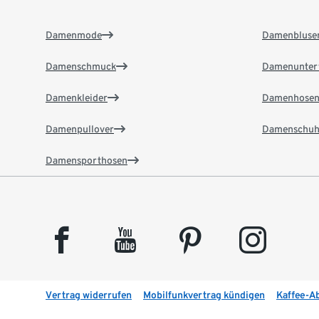
Damenmode
Damenbluse
Damenschmuck
Damenunter
Damenkleider
Damenhose
Damenpullover
Damenschuh
Damensporthosen
facebook
youtube
pinterest
instagram
Vertrag widerrufen
Mobilfunkvertrag kündigen
Kaffee-A