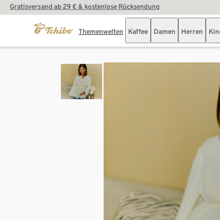
Gratisversand ab 29 € & kostenlose Rücksendung
Themenwelten
Kaffee
Damen
Herren
Kin