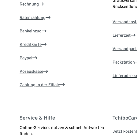
Gratisversan
Rechnung
Rücksendung
Ratenzahlung
Versandkost
Bankeinzug
Lieferzeit
Kreditkarte
Versandpart
Paypal
Packstation
Vorauskasse
Lieferadress
Zahlung in der Filiale
Service & Hilfe
TchiboCar
Online-Services nutzen & schnell Antworten
Jetzt kostenl
finden.