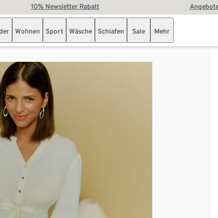
10% Newsletter Rabatt
Angebote
der
Wohnen
Sport
Wäsche
Schlafen
Sale
Mehr