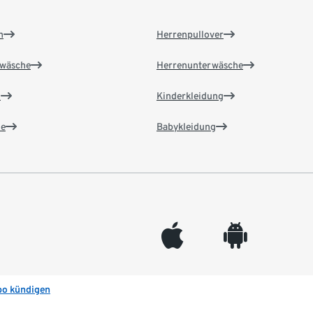
n
Herrenpullover
wäsche
Herrenunterwäsche
n
Kinderkleidung
e
Babykleidung
appleinc
android
bo kündigen