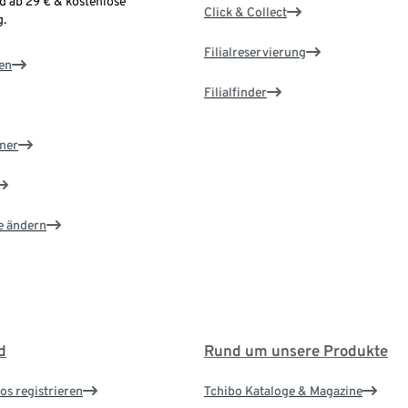
d ab 29 € & kostenlose
Click & Collect
.
Filialreservierung
en
Filialfinder
ner
e ändern
d
Rund um unsere Produkte
os registrieren
Tchibo Kataloge & Magazine