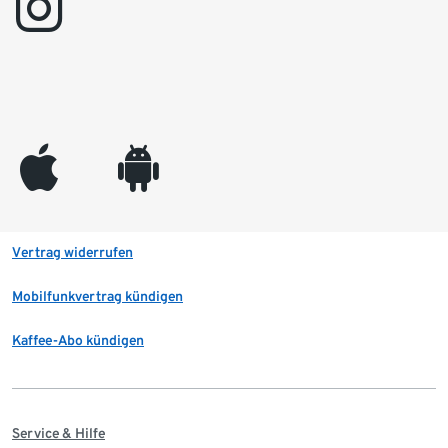
instagram
appleinc
android
Vertrag widerrufen
Mobilfunkvertrag kündigen
Kaffee-Abo kündigen
Service & Hilfe