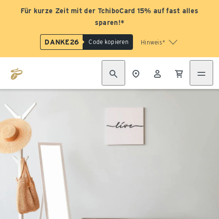
Für kurze Zeit mit der TchiboCard 15% auf fast alles
sparen!*
DANKE26
Code kopieren
Hinweis*