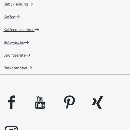
Babykleidung
Kaffee
Kaffeemaschinen
Bettwäsche
Sportgeräte
Balkonmöbel
facebook
youtube
pinterest
xing