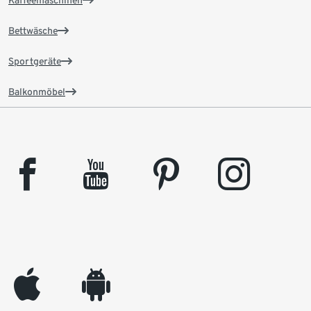
Bettwäsche
Sportgeräte
Balkonmöbel
facebook
youtube
pinterest
instagram
appleinc
android