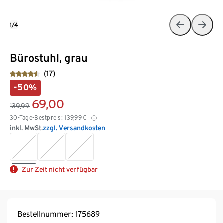
1/4
Bürostuhl, grau
(17)
-50%
69,00
139,99
30-Tage-Bestpreis:
139,99
€
inkl. MwSt.
zzgl. Versandkosten
Zur Zeit nicht verfügbar
Bestellnummer: 175689