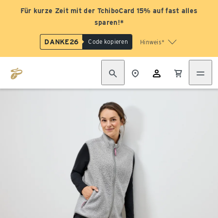
Für kurze Zeit mit der TchiboCard 15% auf fast alles
sparen!*
DANKE26
Code kopieren
Hinweis*