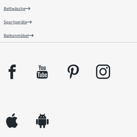
Bettwäsche
Sportgeräte
Balkonmöbel
facebook
youtube
pinterest
instagram
appleinc
android