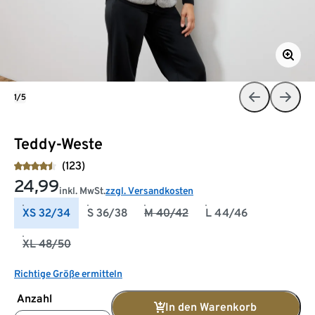
1/5
Teddy-Weste
(123)
24,99
inkl. MwSt.
zzgl. Versandkosten
XS 32/34
S 36/38
M 40/42
L 44/46
XL 48/50
Richtige Größe ermitteln
Anzahl
In den Warenkorb