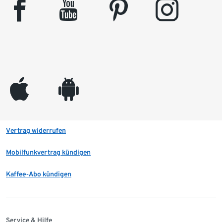
facebook
youtube
pinterest
instagram
appleinc
android
Vertrag widerrufen
Mobilfunkvertrag kündigen
Kaffee-Abo kündigen
Service & Hilfe