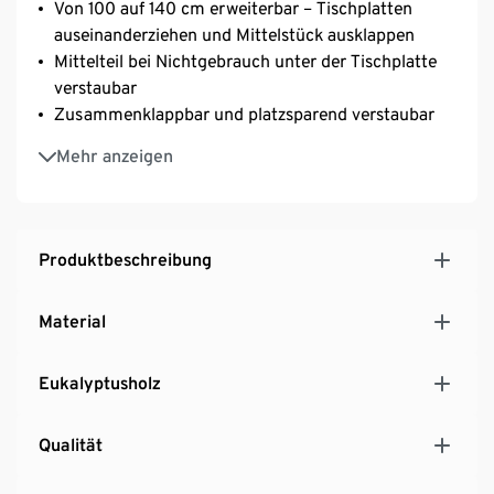
Von 100 auf 140 cm erweiterbar – Tischplatten
auseinanderziehen und Mittelstück ausklappen
Mittelteil bei Nichtgebrauch unter der Tischplatte
verstaubar
Zusammenklappbar und platzsparend verstaubar
Tischmittelstück mit Sonnenschirm-Aussparung
Mehr anzeigen
Inkl. Bodenschonern
Aus hochwertigem Eukalyptusholz in Teak-Optik,
geölt
UV- und witterungsbeständig
Produktbeschreibung
Material
Eukalyptusholz
Qualität