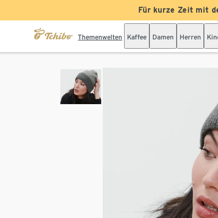
Für kurze Zeit mit d
Themenwelten
Kaffee
Damen
Herren
Kin