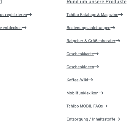
d
Rund um unsere Produkte
os registrieren
Tchibo Kataloge & Magazine
le entdecken
Bedienungsanleitungen
Ratgeber & Größenberater
Geschenkkarte
Geschenkideen
Kaffee-Wiki
Mobilfunklexikon
Tchibo MOBIL FAQs
Entsorgung / Inhaltsstoffe