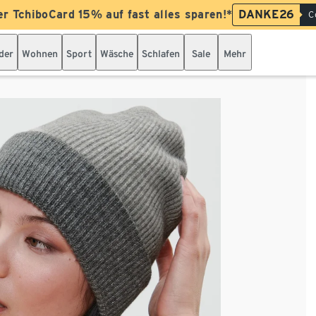
er TchiboCard 15% auf fast alles sparen!*
DANKE26
C
der
Wohnen
Sport
Wäsche
Schlafen
Sale
Mehr