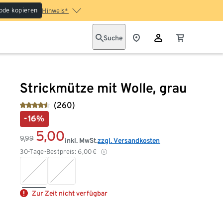
ode kopieren
Hinweis*
Suche
Strickmütze mit Wolle, grau
(260)
-16%
5,00
9,99
inkl. MwSt.
zzgl. Versandkosten
30-Tage-Bestpreis:
6,00
€
Zur Zeit nicht verfügbar