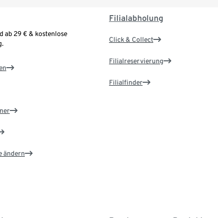
Filialabholung
d ab 29 € & kostenlose
Click & Collect
.
Filialreservierung
en
Filialfinder
ner
e ändern