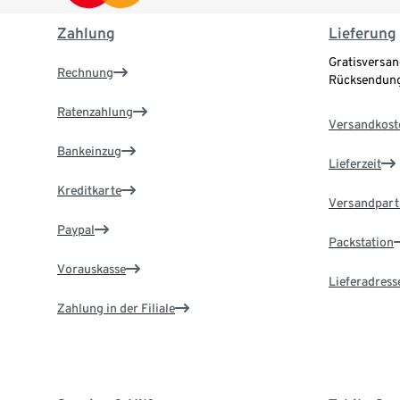
Zahlung
Lieferung
Gratisversan
Rechnung
Rücksendung
Ratenzahlung
Versandkost
Bankeinzug
Lieferzeit
Kreditkarte
Versandpart
Paypal
Packstation
Vorauskasse
Lieferadress
Zahlung in der Filiale