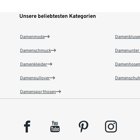
Unsere beliebtesten Kategorien
Damenmode
Damenbluse
Damenschmuck
Damenunter
Damenkleider
Damenhose
Damenpullover
Damenschuh
Damensporthosen
facebook
youtube
pinterest
instagram