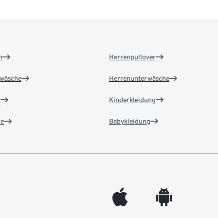
n
Herrenpullover
wäsche
Herrenunterwäsche
n
Kinderkleidung
e
Babykleidung
appleinc
android