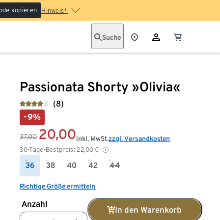
ode kopieren
Hinweis*
Suche
Passionata Shorty »Olivia«
(8)
-9%
20,00
37,00
inkl. MwSt.
zzgl. Versandkosten
30-Tage-Bestpreis:
22,00
€
36
38
40
42
44
Richtige Größe ermitteln
Anzahl
In den Warenkorb