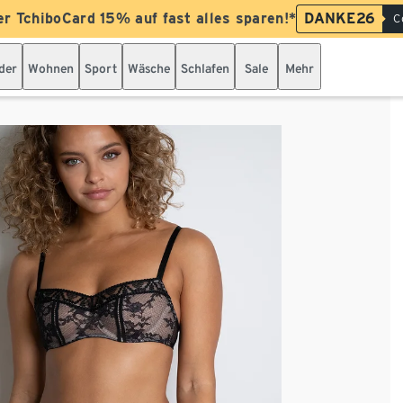
er TchiboCard 15% auf fast alles sparen!*
DANKE26
C
der
Wohnen
Sport
Wäsche
Schlafen
Sale
Mehr