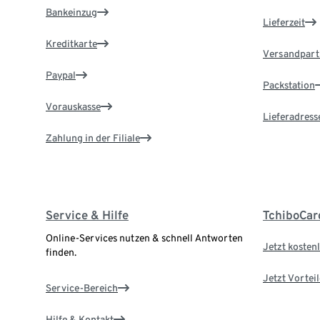
Bankeinzug
Lieferzeit
Kreditkarte
Versandpart
Paypal
Packstation
Vorauskasse
Lieferadress
Zahlung in der Filiale
Service & Hilfe
TchiboCar
Online-Services nutzen & schnell Antworten
Jetzt kostenl
finden.
Jetzt Vortei
Service-Bereich
Hilfe & Kontakt