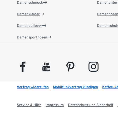
Damenschmuck
Damenunter
Damenkleider
Damenhose
Damenpullover
Damenschuh
Damensporthosen
facebook
youtube
pinterest
instagram
Vertrag widerrufen
Mobilfunkvertrag kündigen
Kaffee-A
Service & Hilfe
Impressum
Datenschutz und Sicherheit