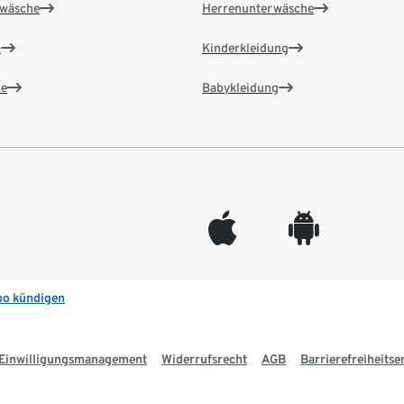
wäsche
Herrenunterwäsche
n
Kinderkleidung
e
Babykleidung
appleinc
android
bo kündigen
Einwilligungsmanagement
Widerrufsrecht
AGB
Barrierefreiheitse