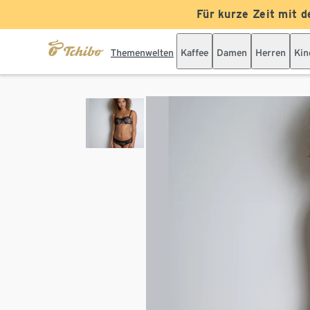
Für kurze Zeit mit d
Themenwelten
Kaffee
Damen
Herren
Kin