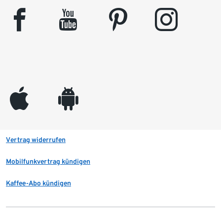
facebook
youtube
pinterest
instagram
appleinc
android
Vertrag widerrufen
Mobilfunkvertrag kündigen
Kaffee-Abo kündigen