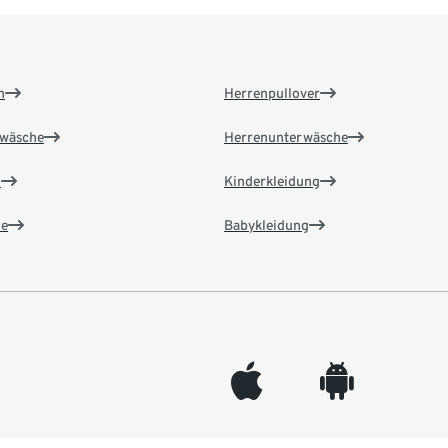
n
Herrenpullover
wäsche
Herrenunterwäsche
n
Kinderkleidung
e
Babykleidung
appleinc
android