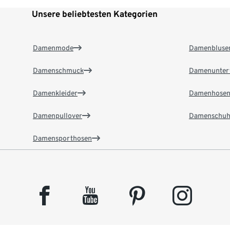
Unsere beliebtesten Kategorien
Damenmode
Damenbluse
Damenschmuck
Damenunter
Damenkleider
Damenhose
Damenpullover
Damenschuh
Damensporthosen
facebook
youtube
pinterest
instagram