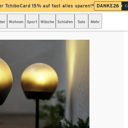
er TchiboCard 15% auf fast alles sparen!*
DANKE26
C
der
Wohnen
Sport
Wäsche
Schlafen
Sale
Mehr