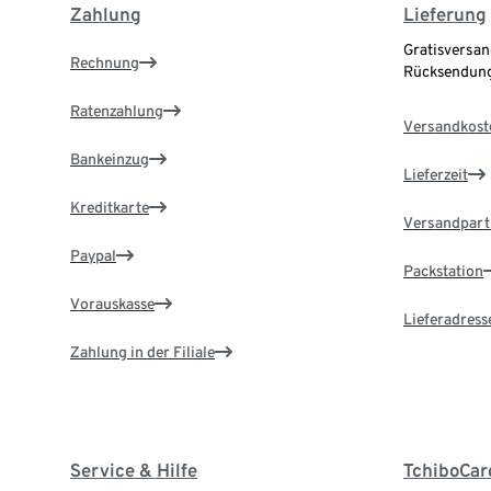
Zahlung
Lieferung
Gratisversan
Rechnung
Rücksendung
Ratenzahlung
Versandkost
Bankeinzug
Lieferzeit
Kreditkarte
Versandpart
Paypal
Packstation
Vorauskasse
Lieferadress
Zahlung in der Filiale
Service & Hilfe
TchiboCar