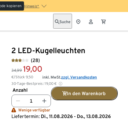
ode kopieren
Hinweis*
Suche
2 LED-Kugelleuchten
(28)
19,00
34,99
€/Stück
9,50
inkl. MwSt.
zzgl. Versandkosten
30-Tage-Bestpreis:
19,00
€
Anzahl
In den Warenkorb
Wenige verfügbar
Liefertermin:
Di., 11.08.2026 - Do., 13.08.2026