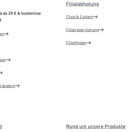
Filialabholung
d ab 29 € & kostenlose
Click & Collect
.
Filialreservierung
en
Filialfinder
ner
e ändern
d
Rund um unsere Produkte